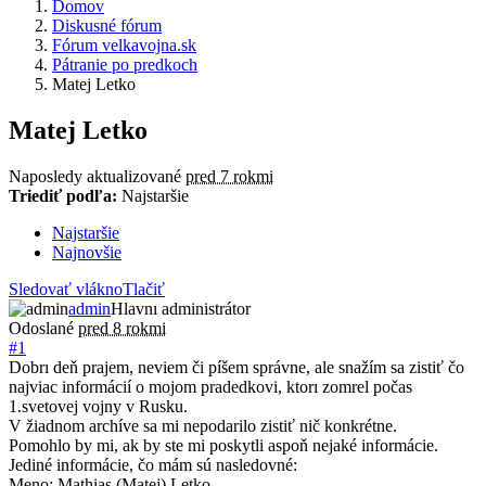
Domov
Diskusné fórum
Fórum velkavojna.sk
Pátranie po predkoch
Matej Letko
Matej Letko
Naposledy aktualizované
pred 7 rokmi
Triediť podľa:
Najstaršie
Najstaršie
Najnovšie
Sledovať vlákno
Tlačiť
admin
Hlavnı administrátor
Odoslané
pred 8 rokmi
#1
Dobrı deň prajem, neviem či píšem správne, ale snažím sa zistiť čo
najviac informácií o mojom pradedkovi, ktorı zomrel počas
1.svetovej vojny v Rusku.
V žiadnom archíve sa mi nepodarilo zistiť nič konkrétne.
Pomohlo by mi, ak by ste mi poskytli aspoň nejaké informácie.
Jediné informácie, čo mám sú nasledovné:
Meno: Mathias (Matej) Letko