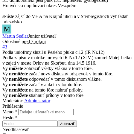
31. domobranekı pěší pluk (31. népfelkelő gyalogezred)
Honvédskı doplňovací okres Veszprém
skúste zájsť do VHA na Krajnú ulicu a v Sterbregistroch vyhľadať
priezvisko.
M
Martin Sedlar
Junior užívateľ
Odoslané
pred 7 rokmi
#3
Podla uniofrmy sluzil u Pesieho pluku c.12 (IR Nr.12)
Podla zapisu v matrike mrtvych IR Nr.12 (XIV.) zomrel Matej Letko
v zajati v meste Orlov na Skorbut, dna 14.5.1916.
Vy
môžete
zobraziť všetky vlákna v tomto fóre.
Vy
nemôžete
začať nový diskusný príspevok v tomto fóre.
Vy
nemôžete
odpovedať v tomto diskusnom vlákne.
Vy
nemôžete
začať v anketu v tomto fóre.
Vy
nemôžete
na tomto fóre nahrať prílohy.
Vy
nemôžete
stiahnuť prílohy v tomto fóre.
Moderátor:
Administrátor
Prihlásenie
Meno
*
Heslo
*
Zobraziť
Neodhlasovať