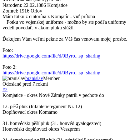
Narodenı: 22.02.1886 Komjatice
Zomrel: 1916 Orlov
Mám fotku z cintorína z Komjatíc - viď príloha
+ Fotku vo vojenskej uniforme - možno by ste podľa uniformy
vedeli povedať, v akom pluku slúžil.
Ďakujem Vám veľmi pekne za Váš čas venovanı mojej prosbe.
Foto:
https://drive.google.com/file/d/0Byro...sp=sharing
Foto 2:
https://drive.google.com/file/d/0Byro...sp=sharing
branislav
Member
Odoslané
pred 7 rokmi
#2
Komjatice - okres Nové Zámky patrili v pechote do
12. pěší pluk (Infanterieregiment Nr. 12)
Doplňovací okres Komárno
31. honvédskı pěší pluk (31. honvéd gyalogezred)
Honvédskı doplňovací okres Veszprém