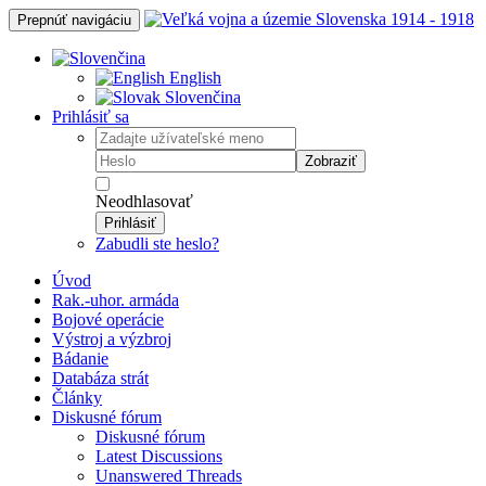
Prepnúť navigáciu
English
Slovenčina
Prihlásiť sa
Zobraziť
Neodhlasovať
Prihlásiť
Zabudli ste heslo?
Úvod
Rak.-uhor. armáda
Bojové operácie
Výstroj a výzbroj
Bádanie
Databáza strát
Články
Diskusné fórum
Diskusné fórum
Latest Discussions
Unanswered Threads