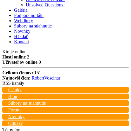
Unsolved Questions
Galéria
Podpora portálu
Web linky
Súbory na stiahnutie
Novinky
Hľadať
Kontakt
Kto je online
Hostí online
2
Užívateľov online
0
Celkom členov:
151
Najnovší člen:
RobertVoscinar
RSS kanály
Články
Blog
Súbory na stiahnutie
Fórum
Novinky
Odkazy
Témy fóra