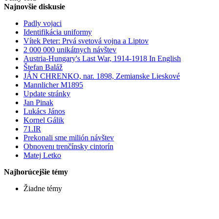
Najnovšie diskusie
Padly vojaci
Identifikácia uniformy
Vítek Peter: Prvá svetová vojna a Liptov
2 000 000 unikátnych návštev
Austria-Hungary's Last War, 1914-1918 In English
Štefan Baláž
JÁN CHRENKO, nar. 1898, Zemianske Lieskové
Mannlicher M1895
Update stránky
Jan Pinak
Lukács János
Kornel Gálik
71.IR
Prekonali sme milión návštev
Obnovenı trenčínsky cintorín
Matej Letko
Najhorúcejšie témy
Žiadne témy