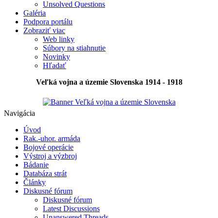
Unsolved Questions
Galéria
Podpora portálu
Zobraziť viac
Web linky
Súbory na stiahnutie
Novinky
Hľadať
Veľká vojna a územie Slovenska 1914 - 1918
Navigácia
Úvod
Rak.-uhor. armáda
Bojové operácie
Výstroj a výzbroj
Bádanie
Databáza strát
Články
Diskusné fórum
Diskusné fórum
Latest Discussions
Unanswered Threads