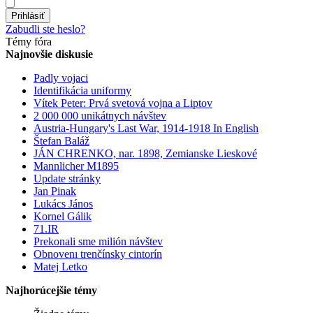
Prihlásiť
Zabudli ste heslo?
Témy fóra
Najnovšie diskusie
Padly vojaci
Identifikácia uniformy
Vítek Peter: Prvá svetová vojna a Liptov
2 000 000 unikátnych návštev
Austria-Hungary's Last War, 1914-1918 In English
Štefan Baláž
JÁN CHRENKO, nar. 1898, Zemianske Lieskové
Mannlicher M1895
Update stránky
Jan Pinak
Lukács János
Kornel Gálik
71.IR
Prekonali sme milión návštev
Obnovenı trenčínsky cintorín
Matej Letko
Najhorúcejšie témy