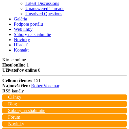
Latest Discussions
Unanswered Threads
Unsolved Questions
Galéria
Podpora portálu
Web linky
Súbory na stiahnutie
Novinky
Hľadať
Kontakt
Kto je online
Hostí online
1
Užívateľov online
0
Celkom členov:
151
Najnovší člen:
RobertVoscinar
RSS kanály
Články
Blog
Súbory na stiahnutie
Fórum
Novinky