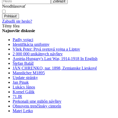
Zobraziť
Neodhlasovať
Prihlásiť
Zabudli ste heslo?
Témy fóra
Najnovšie diskusie
Padly vojaci
Identifikácia uniformy
Vítek Peter: Prvá svetová vojna a Liptov
2 000 000 unikátnych návštev
Austria-Hungary's Last War, 1914-1918 In English
Štefan Baláž
JÁN CHRENKO, nar. 1898, Zemianske Lieskové
Mannlicher M1895
Update stránky
Jan Pinak
Lukács János
Kornel Gálik
71.IR
Prekonali sme milión návštev
Obnovenı trenčínsky cintorín
Matej Letko