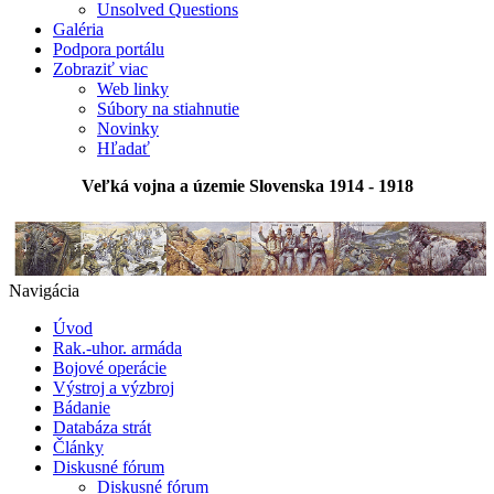
Unsolved Questions
Galéria
Podpora portálu
Zobraziť viac
Web linky
Súbory na stiahnutie
Novinky
Hľadať
Veľká vojna a územie Slovenska 1914 - 1918
Navigácia
Úvod
Rak.-uhor. armáda
Bojové operácie
Výstroj a výzbroj
Bádanie
Databáza strát
Články
Diskusné fórum
Diskusné fórum