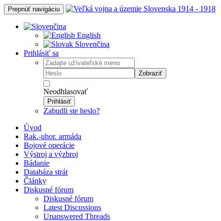
Prepnúť navigáciu
English
Slovenčina
Prihlásiť sa
Zobraziť
Neodhlasovať
Prihlásiť
Zabudli ste heslo?
Úvod
Rak.-uhor. armáda
Bojové operácie
Výstroj a výzbroj
Bádanie
Databáza strát
Články
Diskusné fórum
Diskusné fórum
Latest Discussions
Unanswered Threads