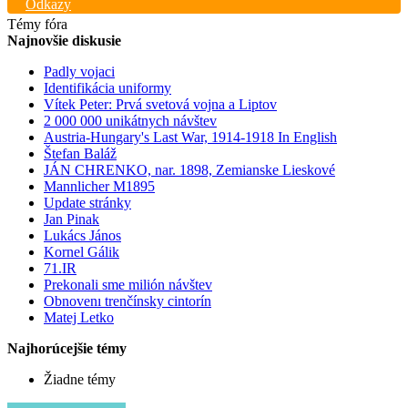
Odkazy
Témy fóra
Najnovšie diskusie
Padly vojaci
Identifikácia uniformy
Vítek Peter: Prvá svetová vojna a Liptov
2 000 000 unikátnych návštev
Austria-Hungary's Last War, 1914-1918 In English
Štefan Baláž
JÁN CHRENKO, nar. 1898, Zemianske Lieskové
Mannlicher M1895
Update stránky
Jan Pinak
Lukács János
Kornel Gálik
71.IR
Prekonali sme milión návštev
Obnovenı trenčínsky cintorín
Matej Letko
Najhorúcejšie témy
Žiadne témy