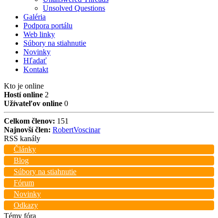
Unsolved Questions
Galéria
Podpora portálu
Web linky
Súbory na stiahnutie
Novinky
Hľadať
Kontakt
Kto je online
Hostí online
2
Užívateľov online
0
Celkom členov:
151
Najnovší člen:
RobertVoscinar
RSS kanály
Články
Blog
Súbory na stiahnutie
Fórum
Novinky
Odkazy
Témy fóra