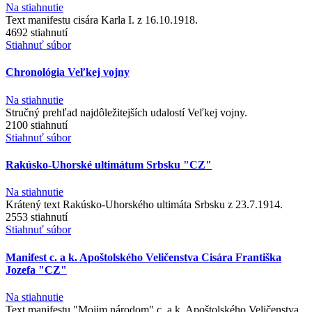
Na stiahnutie
Text manifestu cisára Karla I. z 16.10.1918.
4692 stiahnutí
Stiahnuť súbor
Chronológia Veľkej vojny
Na stiahnutie
Stručný prehľad najdôležitejších udalostí Veľkej vojny.
2100 stiahnutí
Stiahnuť súbor
Rakúsko-Uhorské ultimátum Srbsku "CZ"
Na stiahnutie
Krátený text Rakúsko-Uhorského ultimáta Srbsku z 23.7.1914.
2553 stiahnutí
Stiahnuť súbor
Manifest c. a k. Apoštolského Veličenstva Cisára Františka
Jozefa "CZ"
Na stiahnutie
Text manifestu "Mojim národom" c. a k. Apoštolského Veličenstva