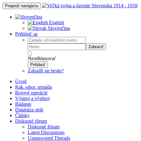
Prepnúť navigáciu
English
Slovenčina
Prihlásiť sa
Zobraziť
Neodhlasovať
Prihlásiť
Zabudli ste heslo?
Úvod
Rak.-uhor. armáda
Bojové operácie
Výstroj a výzbroj
Bádanie
Databáza strát
Články
Diskusné fórum
Diskusné fórum
Latest Discussions
Unanswered Threads