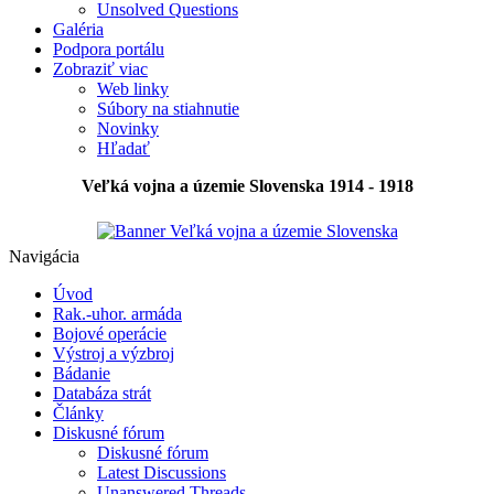
Unsolved Questions
Galéria
Podpora portálu
Zobraziť viac
Web linky
Súbory na stiahnutie
Novinky
Hľadať
Veľká vojna a územie Slovenska 1914 - 1918
Navigácia
Úvod
Rak.-uhor. armáda
Bojové operácie
Výstroj a výzbroj
Bádanie
Databáza strát
Články
Diskusné fórum
Diskusné fórum
Latest Discussions
Unanswered Threads