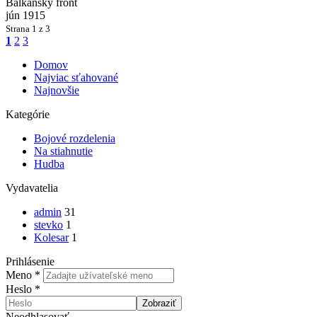
Balkánsky front
jún 1915
Strana
1 z 3
1
2
3
Domov
Najviac sťahované
Najnovšie
Kategórie
Bojové rozdelenia
Na stiahnutie
Hudba
Vydavatelia
admin
31
stevko
1
Kolesar
1
Prihlásenie
Meno
*
Heslo
*
Zobraziť
Neodhlasovať