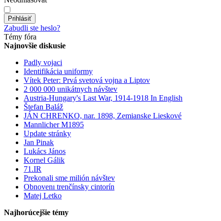
Prihlásiť
Zabudli ste heslo?
Témy fóra
Najnovšie diskusie
Padly vojaci
Identifikácia uniformy
Vítek Peter: Prvá svetová vojna a Liptov
2 000 000 unikátnych návštev
Austria-Hungary's Last War, 1914-1918 In English
Štefan Baláž
JÁN CHRENKO, nar. 1898, Zemianske Lieskové
Mannlicher M1895
Update stránky
Jan Pinak
Lukács János
Kornel Gálik
71.IR
Prekonali sme milión návštev
Obnovenı trenčínsky cintorín
Matej Letko
Najhorúcejšie témy