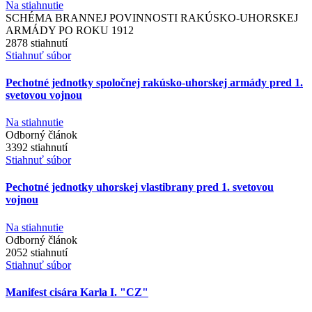
Na stiahnutie
SCHÉMA BRANNEJ POVINNOSTI RAKÚSKO-UHORSKEJ
ARMÁDY PO ROKU 1912
2878 stiahnutí
Stiahnuť súbor
Pechotné jednotky spoločnej rakúsko-uhorskej armády pred 1.
svetovou vojnou
Na stiahnutie
Odborný článok
3392 stiahnutí
Stiahnuť súbor
Pechotné jednotky uhorskej vlastibrany pred 1. svetovou
vojnou
Na stiahnutie
Odborný článok
2052 stiahnutí
Stiahnuť súbor
Manifest cisára Karla I. "CZ"