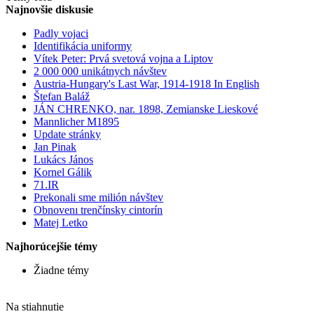
Najnovšie diskusie
Padly vojaci
Identifikácia uniformy
Vítek Peter: Prvá svetová vojna a Liptov
2 000 000 unikátnych návštev
Austria-Hungary's Last War, 1914-1918 In English
Štefan Baláž
JÁN CHRENKO, nar. 1898, Zemianske Lieskové
Mannlicher M1895
Update stránky
Jan Pinak
Lukács János
Kornel Gálik
71.IR
Prekonali sme milión návštev
Obnovenı trenčínsky cintorín
Matej Letko
Najhorúcejšie témy
Žiadne témy
Na stiahnutie