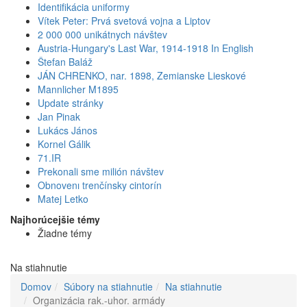
Identifikácia uniformy
Vítek Peter: Prvá svetová vojna a Liptov
2 000 000 unikátnych návštev
Austria-Hungary's Last War, 1914-1918 In English
Štefan Baláž
JÁN CHRENKO, nar. 1898, Zemianske Lieskové
Mannlicher M1895
Update stránky
Jan Pinak
Lukács János
Kornel Gálik
71.IR
Prekonali sme milión návštev
Obnovenı trenčínsky cintorín
Matej Letko
Najhorúcejšie témy
Žiadne témy
Na stiahnutie
Domov
Súbory na stiahnutie
Na stiahnutie
Organizácia rak.-uhor. armády