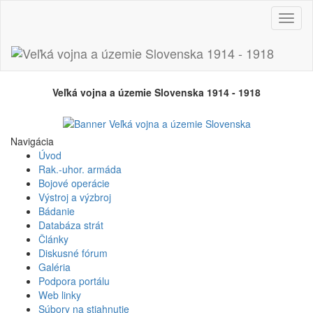
Prepn
navig
Veľká vojna a územie Slovenska 1914 - 1918
Navigácia
Úvod
Rak.-uhor. armáda
Bojové operácie
Výstroj a výzbroj
Bádanie
Databáza strát
Články
Diskusné fórum
Galéria
Podpora portálu
Web linky
Súbory na stiahnutie