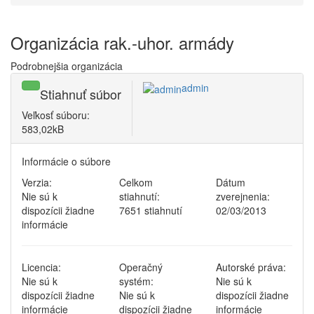
Organizácia rak.-uhor. armády
Podrobnejšia organizácia
admin
Stiahnuť súbor
Veľkosť súboru:
583,02kB
Informácie o súbore
Verzia:
Celkom
Dátum
Nie sú k
stiahnutí:
zverejnenia:
dispozícii žiadne
7651 stiahnutí
02/03/2013
informácie
Licencia:
Operačný
Autorské práva:
Nie sú k
systém:
Nie sú k
dispozícii žiadne
Nie sú k
dispozícii žiadne
informácie
dispozícii žiadne
informácie