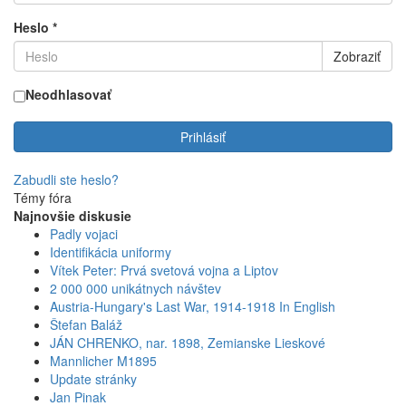
Heslo
*
Zobraziť
Neodhlasovať
Prihlásiť
Zabudli ste heslo?
Témy fóra
Najnovšie diskusie
Padly vojaci
Identifikácia uniformy
Vítek Peter: Prvá svetová vojna a Liptov
2 000 000 unikátnych návštev
Austria-Hungary's Last War, 1914-1918 In English
Štefan Baláž
JÁN CHRENKO, nar. 1898, Zemianske Lieskové
Mannlicher M1895
Update stránky
Jan Pinak