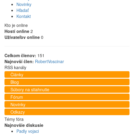
Novinky
Hľadať
Kontakt
Kto je online
Hostí online
2
Užívateľov online
0
Celkom členov:
151
Najnovší člen:
RobertVoscinar
RSS kanály
Články
Blog
Súbory na stiahnutie
Fórum
Novinky
Odkazy
Témy fóra
Najnovšie diskusie
Padly vojaci