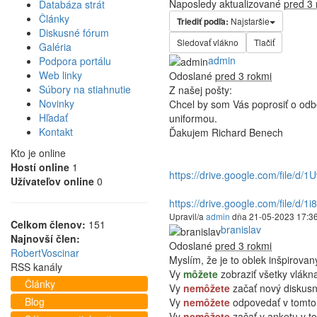
Naposledy aktualizované
pred 3 
Databáza strát
Články
Triediť podľa:
Najstaršie
Diskusné fórum
Sledovať vlákno
Tlačiť
Galéria
admin
Podpora portálu
Hlavnı administrátor
Web linky
Odoslané
pred 3 rokmi
Súbory na stiahnutie
Z našej pošty:
Novinky
Chcel by som Vás poprosiť o odbo
Hľadať
uniformou.
Kontakt
Ďakujem Richard Benech
Kto je online
Hostí online
1
https://drive.google.com/file/d/1
Užívateľov online
0
https://drive.google.com/file/d/1i
Upravil/a
admin
dňa 21-05-2023 17:3
Celkom členov:
151
branislav
Member
Najnovší člen:
Odoslané
pred 3 rokmi
RobertVoscinar
Myslím, že je to oblek inšpirovan
RSS kanály
Vy
môžete
zobraziť všetky vlákna
Články
Vy
nemôžete
začať nový diskusn
Blog
Vy
nemôžete
odpovedať v tomto
Vy
nemôžete
začať v anketu v to