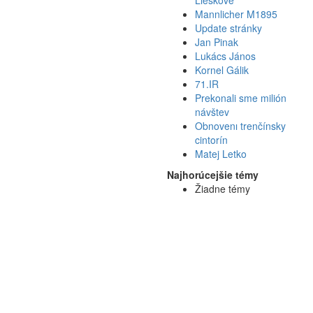
Mannlicher M1895
Update stránky
Jan Pinak
Lukács János
Kornel Gálik
71.IR
Prekonali sme milión
návštev
Obnovenı trenčínsky
cintorín
Matej Letko
Najhorúcejšie témy
Žiadne témy