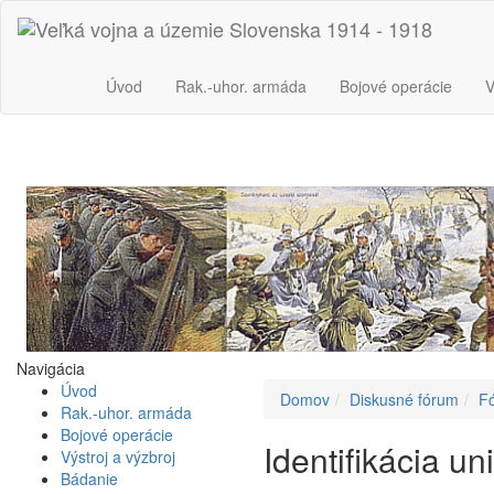
Úvod
Rak.-uhor. armáda
Bojové operácie
V
Navigácia
Úvod
Domov
Diskusné fórum
Fó
Rak.-uhor. armáda
Bojové operácie
Identifikácia un
Výstroj a výzbroj
Bádanie