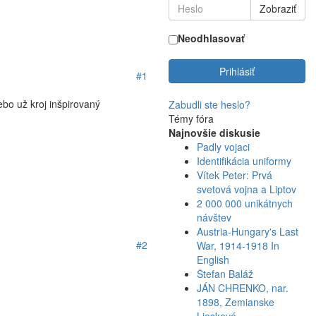
Zobraziť
Neodhlasovať
Prihlásiť
#1
ebo už kroj inšpirovaný
Zabudli ste heslo?
Témy fóra
Najnovšie diskusie
Padly vojaci
Identifikácia uniformy
Vítek Peter: Prvá
svetová vojna a Liptov
2 000 000 unikátnych
návštev
Austria-Hungary's Last
#2
War, 1914-1918 In
English
Štefan Baláž
JÁN CHRENKO, nar.
1898, Zemianske
Lieskové