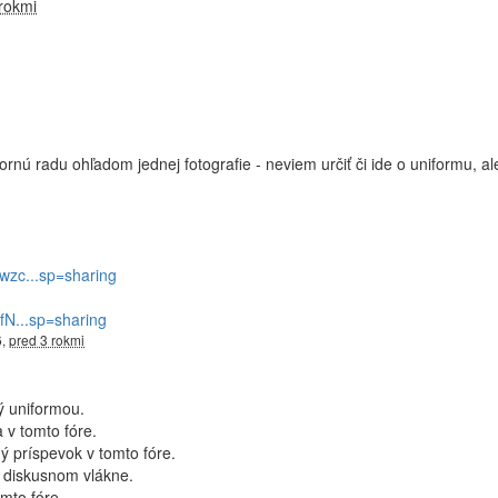
rokmi
rnú radu ohľadom jednej fotografie - neviem určiť či ide o uniformu, al
Uwzc...sp=sharing
8fN...sp=sharing
6,
pred 3 rokmi
ý uniformou.
 v tomto fóre.
ý príspevok v tomto fóre.
 diskusnom vlákne.
mto fóre.