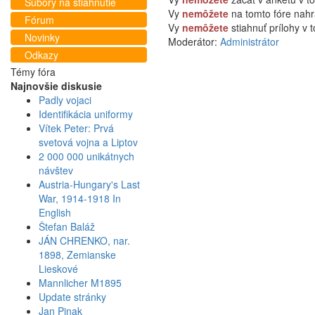
Súbory na stiahnutie
Vy
nemôžete
na tomto fóre nahra
Fórum
Vy
nemôžete
stiahnuť prílohy v 
Novinky
Moderátor:
Administrátor
Odkazy
Témy fóra
Najnovšie diskusie
Padly vojaci
Identifikácia uniformy
Vítek Peter: Prvá
svetová vojna a Liptov
2 000 000 unikátnych
návštev
Austria-Hungary's Last
War, 1914-1918 In
English
Štefan Baláž
JÁN CHRENKO, nar.
1898, Zemianske
Lieskové
Mannlicher M1895
Update stránky
Jan Pinak