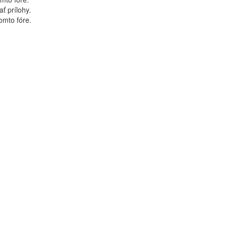
ť prílohy.
tomto fóre.