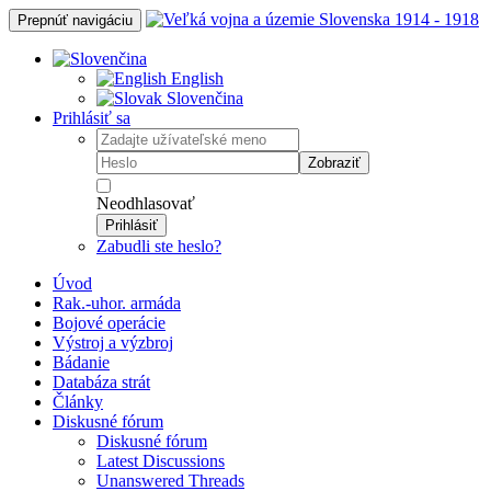
Prepnúť navigáciu
English
Slovenčina
Prihlásiť sa
Zobraziť
Neodhlasovať
Prihlásiť
Zabudli ste heslo?
Úvod
Rak.-uhor. armáda
Bojové operácie
Výstroj a výzbroj
Bádanie
Databáza strát
Články
Diskusné fórum
Diskusné fórum
Latest Discussions
Unanswered Threads