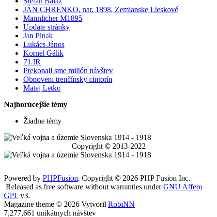
Štefan Baláž
JÁN CHRENKO, nar. 1898, Zemianske Lieskové
Mannlicher M1895
Update stránky
Jan Pinak
Lukács János
Kornel Gálik
71.IR
Prekonali sme milión návštev
Obnovenı trenčínsky cintorín
Matej Letko
Najhorúcejšie témy
Žiadne témy
Copyright © 2013-2022
Powered by
PHPFusion
. Copyright © 2026 PHP Fusion Inc.
Released as free software without warranties under
GNU Affero
GPL
v3.
Magazine theme © 2026 Vytvoril
RobiNN
7,277,661 unikátnych návštev