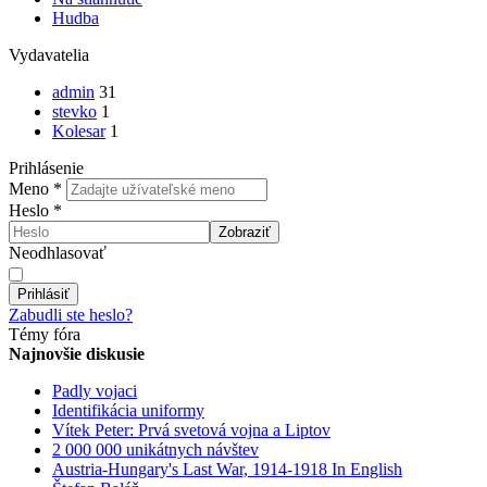
Hudba
Vydavatelia
admin
31
stevko
1
Kolesar
1
Prihlásenie
Meno
*
Heslo
*
Zobraziť
Neodhlasovať
Prihlásiť
Zabudli ste heslo?
Témy fóra
Najnovšie diskusie
Padly vojaci
Identifikácia uniformy
Vítek Peter: Prvá svetová vojna a Liptov
2 000 000 unikátnych návštev
Austria-Hungary's Last War, 1914-1918 In English