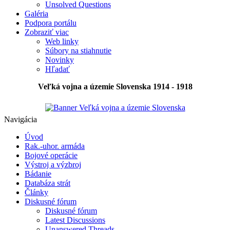
Unsolved Questions
Galéria
Podpora portálu
Zobraziť viac
Web linky
Súbory na stiahnutie
Novinky
Hľadať
Veľká vojna a územie Slovenska 1914 - 1918
Navigácia
Úvod
Rak.-uhor. armáda
Bojové operácie
Výstroj a výzbroj
Bádanie
Databáza strát
Články
Diskusné fórum
Diskusné fórum
Latest Discussions
Unanswered Threads