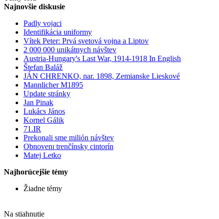
Najnovšie diskusie
Padly vojaci
Identifikácia uniformy
Vítek Peter: Prvá svetová vojna a Liptov
2 000 000 unikátnych návštev
Austria-Hungary's Last War, 1914-1918 In English
Štefan Baláž
JÁN CHRENKO, nar. 1898, Zemianske Lieskové
Mannlicher M1895
Update stránky
Jan Pinak
Lukács János
Kornel Gálik
71.IR
Prekonali sme milión návštev
Obnovenı trenčínsky cintorín
Matej Letko
Najhorúcejšie témy
Žiadne témy
Na stiahnutie