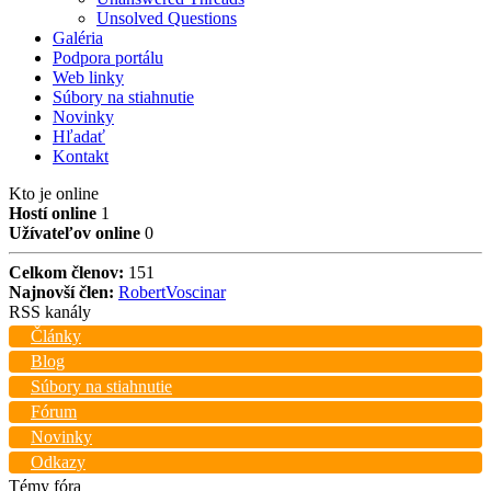
Unsolved Questions
Galéria
Podpora portálu
Web linky
Súbory na stiahnutie
Novinky
Hľadať
Kontakt
Kto je online
Hostí online
1
Užívateľov online
0
Celkom členov:
151
Najnovší člen:
RobertVoscinar
RSS kanály
Články
Blog
Súbory na stiahnutie
Fórum
Novinky
Odkazy
Témy fóra