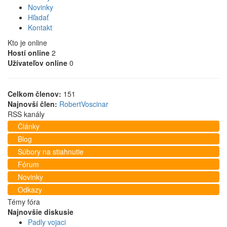
Novinky
Hľadať
Kontakt
Kto je online
Hostí online
2
Užívateľov online
0
Celkom členov:
151
Najnovší člen:
RobertVoscinar
RSS kanály
Články
Blog
Súbory na stiahnutie
Fórum
Novinky
Odkazy
Témy fóra
Najnovšie diskusie
Padly vojaci