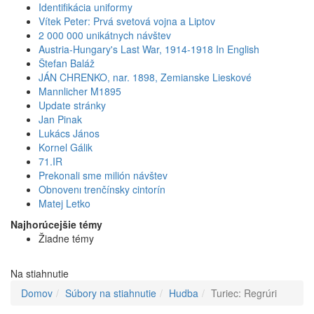
Identifikácia uniformy
Vítek Peter: Prvá svetová vojna a Liptov
2 000 000 unikátnych návštev
Austria-Hungary's Last War, 1914-1918 In English
Štefan Baláž
JÁN CHRENKO, nar. 1898, Zemianske Lieskové
Mannlicher M1895
Update stránky
Jan Pinak
Lukács János
Kornel Gálik
71.IR
Prekonali sme milión návštev
Obnovenı trenčínsky cintorín
Matej Letko
Najhorúcejšie témy
Žiadne témy
Na stiahnutie
Domov
Súbory na stiahnutie
Hudba
Turiec: Regrúri