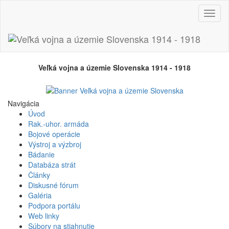
Prepn
navig
Veľká vojna a územie Slovenska 1914 - 1918
Navigácia
Úvod
Rak.-uhor. armáda
Bojové operácie
Výstroj a výzbroj
Bádanie
Databáza strát
Články
Diskusné fórum
Galéria
Podpora portálu
Web linky
Súbory na stiahnutie