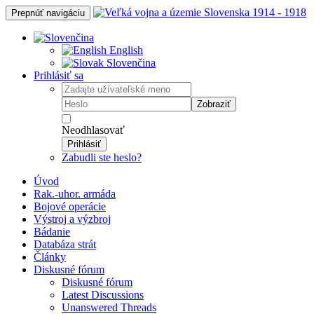
Prepnúť navigáciu
English
Slovenčina
Prihlásiť sa
Zobraziť
Neodhlasovať
Prihlásiť
Zabudli ste heslo?
Úvod
Rak.-uhor. armáda
Bojové operácie
Výstroj a výzbroj
Bádanie
Databáza strát
Články
Diskusné fórum
Diskusné fórum
Latest Discussions
Unanswered Threads