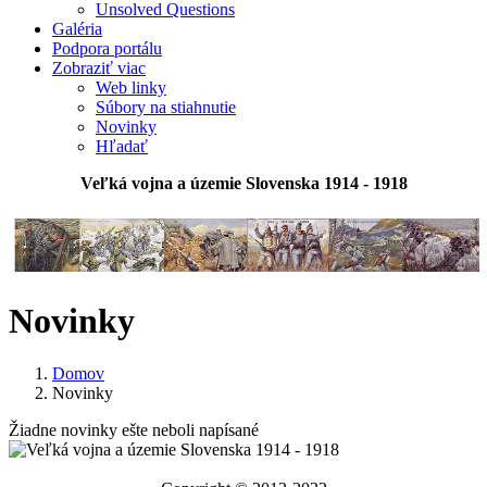
Unsolved Questions
Galéria
Podpora portálu
Zobraziť viac
Web linky
Súbory na stiahnutie
Novinky
Hľadať
Veľká vojna a územie Slovenska 1914 - 1918
Novinky
Domov
Novinky
Žiadne novinky ešte neboli napísané