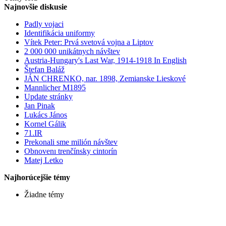
Najnovšie diskusie
Padly vojaci
Identifikácia uniformy
Vítek Peter: Prvá svetová vojna a Liptov
2 000 000 unikátnych návštev
Austria-Hungary's Last War, 1914-1918 In English
Štefan Baláž
JÁN CHRENKO, nar. 1898, Zemianske Lieskové
Mannlicher M1895
Update stránky
Jan Pinak
Lukács János
Kornel Gálik
71.IR
Prekonali sme milión návštev
Obnovenı trenčínsky cintorín
Matej Letko
Najhorúcejšie témy
Žiadne témy