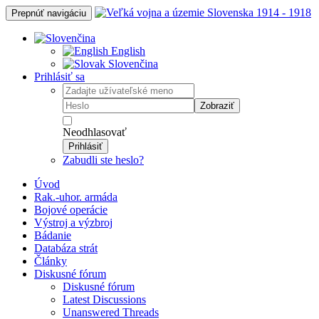
Prepnúť navigáciu
English
Slovenčina
Prihlásiť sa
Zobraziť
Neodhlasovať
Prihlásiť
Zabudli ste heslo?
Úvod
Rak.-uhor. armáda
Bojové operácie
Výstroj a výzbroj
Bádanie
Databáza strát
Články
Diskusné fórum
Diskusné fórum
Latest Discussions
Unanswered Threads