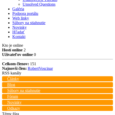
Unsolved Questions
Galéria
Podpora portálu
Web linky
Súbory na stiahnutie
Novinky
Hľadať
Kontakt
Kto je online
Hostí online
2
Užívateľov online
0
Celkom členov:
151
Najnovší člen:
RobertVoscinar
RSS kanály
Články
Blog
Súbory na stiahnutie
Fórum
Novinky
Odkazy
Témy fóra