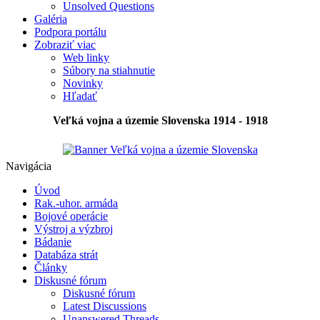
Unsolved Questions
Galéria
Podpora portálu
Zobraziť viac
Web linky
Súbory na stiahnutie
Novinky
Hľadať
Veľká vojna a územie Slovenska 1914 - 1918
Navigácia
Úvod
Rak.-uhor. armáda
Bojové operácie
Výstroj a výzbroj
Bádanie
Databáza strát
Články
Diskusné fórum
Diskusné fórum
Latest Discussions
Unanswered Threads