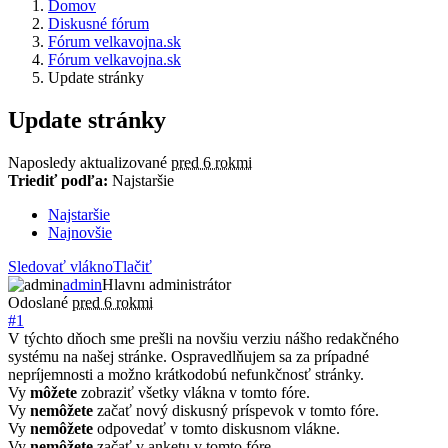
Domov
Diskusné fórum
Fórum velkavojna.sk
Fórum velkavojna.sk
Update stránky
Update stránky
Naposledy aktualizované
pred 6 rokmi
Triediť podľa:
Najstaršie
Najstaršie
Najnovšie
Sledovať vlákno
Tlačiť
admin
Hlavnı administrátor
Odoslané
pred 6 rokmi
#1
V týchto dňoch sme prešli na novšiu verziu nášho redakčného
systému na našej stránke. Ospravedlňujem sa za prípadné
nepríjemnosti a možno krátkodobú nefunkčnosť stránky.
Vy
môžete
zobraziť všetky vlákna v tomto fóre.
Vy
nemôžete
začať nový diskusný príspevok v tomto fóre.
Vy
nemôžete
odpovedať v tomto diskusnom vlákne.
Vy
nemôžete
začať v anketu v tomto fóre.