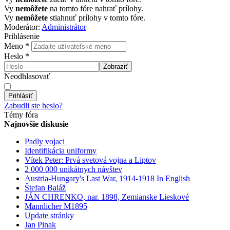
Vy
nemôžete
na tomto fóre nahrať prílohy.
Vy
nemôžete
stiahnuť prílohy v tomto fóre.
Moderátor:
Administrátor
Prihlásenie
Meno
*
Heslo
*
Zobraziť
Neodhlasovať
Prihlásiť
Zabudli ste heslo?
Témy fóra
Najnovšie diskusie
Padly vojaci
Identifikácia uniformy
Vítek Peter: Prvá svetová vojna a Liptov
2 000 000 unikátnych návštev
Austria-Hungary's Last War, 1914-1918 In English
Štefan Baláž
JÁN CHRENKO, nar. 1898, Zemianske Lieskové
Mannlicher M1895
Update stránky
Jan Pinak